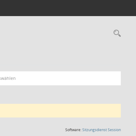
Rec
swählen
(Wird in
Software:
Sitzungsdienst
Session