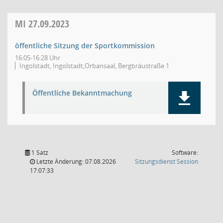
MI
27.09.2023
öffentliche Sitzung der Sportkommission
16:05-16:28 Uhr
Ingolstadt, Ingolstadt,Orbansaal, Bergbräustraße 1
Öffentliche Bekanntmachung
1 Satz
Software:
(Wird in
Letzte Änderung: 07.08.2026
Sitzungsdienst
Session
17:07:33