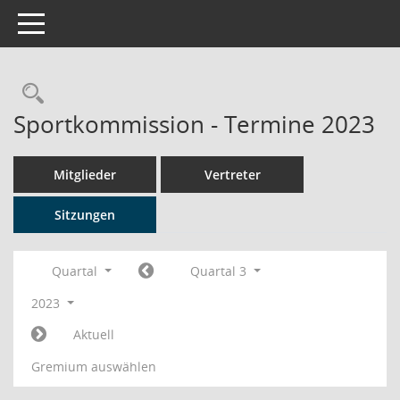
Toggle navigation
Rechercheauswahl
Sportkommission - Termine 2023
Mitglieder
Vertreter
Sitzungen
Quartal
Quartal 3
2023
Aktuell
Gremium auswählen