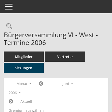
Toggle navigation
Rechercheauswahl
Bürgerversammlung VI - West -
Termine 2006
Mitglieder
Vertreter
Sitzungen
Monat
Juni
2006
Aktuell
Gremium auswählen