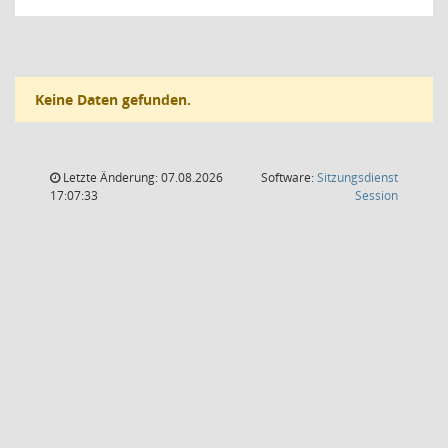
Keine Daten gefunden.
Letzte Änderung: 07.08.2026
Software:
Sitzungsdienst
(Wird in
17:07:33
Session