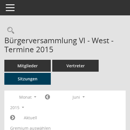
Toggle navigation
Rechercheauswahl
Bürgerversammlung VI - West -
Termine 2015
Mitglieder
Vertreter
Sitzungen
Monat
Juni
2015
Aktuell
Gremium auswählen