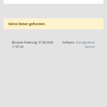
Keine Daten gefunden.
Letzte Änderung: 07.08.2026
Software:
Sitzungsdienst
(Wird in
17:07:33
Session