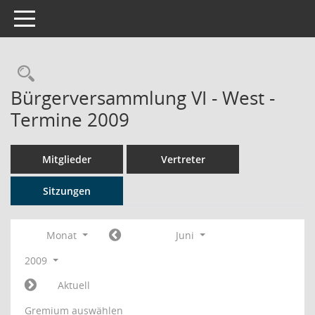
Toggle navigation
Rechercheauswahl
Bürgerversammlung VI - West -
Termine 2009
Mitglieder
Vertreter
Sitzungen
Monat
Juni
2009
Aktuell
Gremium auswählen