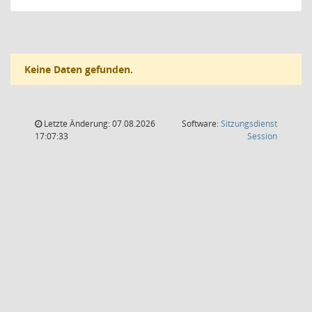
Keine Daten gefunden.
Letzte Änderung: 07.08.2026
Software:
Sitzungsdienst
(Wird in
17:07:33
Session