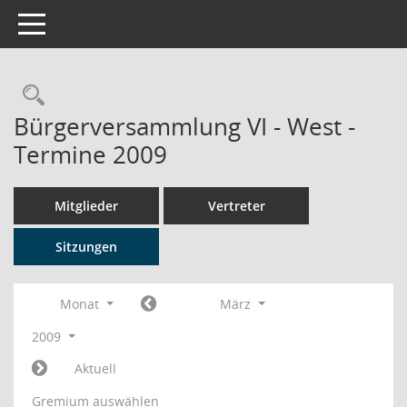
Toggle navigation
Rechercheauswahl
Bürgerversammlung VI - West -
Termine 2009
Mitglieder
Vertreter
Sitzungen
Monat
März
2009
Aktuell
Gremium auswählen