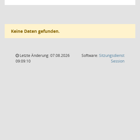
Keine Daten gefunden.
Letzte Änderung: 07.08.2026
Software:
Sitzungsdienst
(Wird in
09:09:10
Session