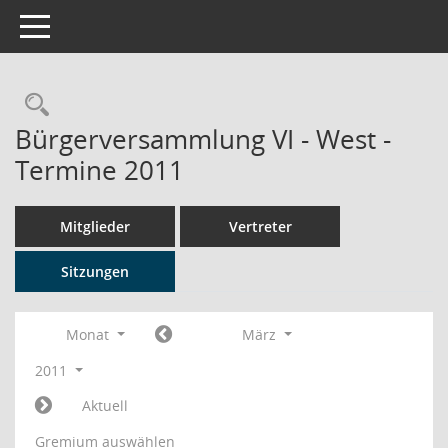
Toggle navigation
Rechercheauswahl
Bürgerversammlung VI - West -
Termine 2011
Mitglieder
Vertreter
Sitzungen
Monat
März
2011
Aktuell
Gremium auswählen