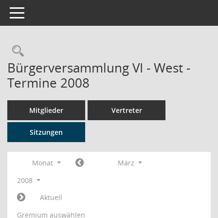
Toggle navigation
Rechercheauswahl
Bürgerversammlung VI - West -
Termine 2008
Mitglieder
Vertreter
Sitzungen
Monat
März
2008
Aktuell
Gremium auswählen