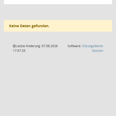
Keine Daten gefunden.
Letzte Änderung: 07.08.2026
Software:
Sitzungsdienst
(Wird in
17:07:33
Session