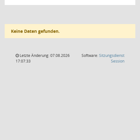
Keine Daten gefunden.
Letzte Änderung: 07.08.2026
Software:
Sitzungsdienst
(Wird in
17:07:33
Session