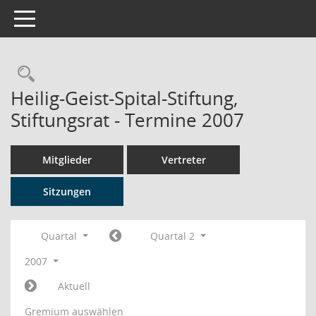
Toggle navigation
Rechercheauswahl
Heilig-Geist-Spital-Stiftung,
Stiftungsrat - Termine 2007
Mitglieder
Vertreter
Sitzungen
Quartal
Quartal 2
2007
Aktuell
Gremium auswählen