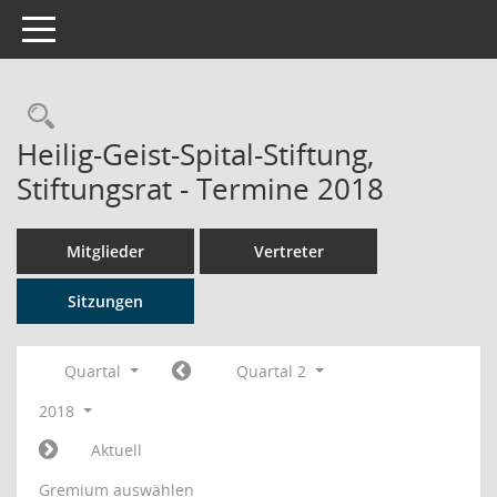
Toggle navigation
Rechercheauswahl
Heilig-Geist-Spital-Stiftung,
Stiftungsrat - Termine 2018
Mitglieder
Vertreter
Sitzungen
Quartal
Quartal 2
2018
Aktuell
Gremium auswählen