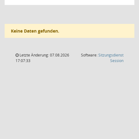
Keine Daten gefunden.
Letzte Änderung: 07.08.2026
Software:
Sitzungsdienst
(Wird in
17:07:33
Session