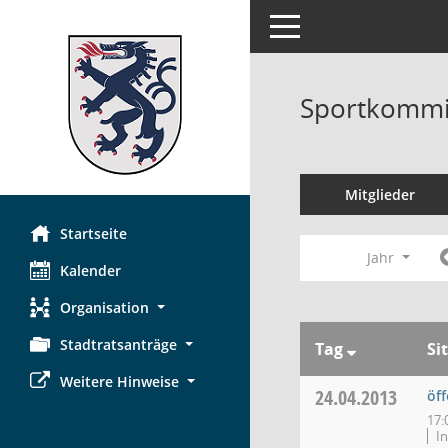
Toggle navigation
Sportkommi
Mitglieder
Startseite
Jahr
Kalender
Organisation
Stadtratsanträge
Tag
Si
Weitere Hinweise
24.04.2013
öff
17:
In