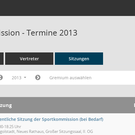
ssion - Termine 2013
Vertreter
Sitzungen
2013
Gremium auswählen
tzung
entliche Sitzung der Sportkommission (bei Bedarf)
00-18:25 Uhr
golstadt, Neues Rathaus, Großer Sitzungssaal, II. OG