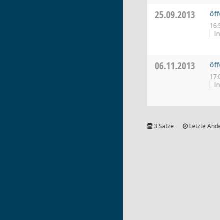
25.09.2013
öff
16:
In
06.11.2013
öff
17:
In
3 Sätze
Letzte Ände