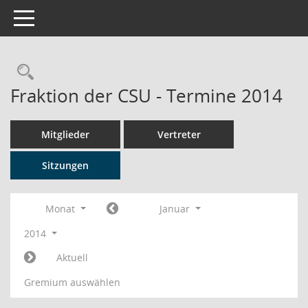
Toggle navigation
Rechercheauswahl
Fraktion der CSU - Termine 2014
Mitglieder
Vertreter
Sitzungen
Monat
Januar
2014
Aktuell
Gremium auswählen