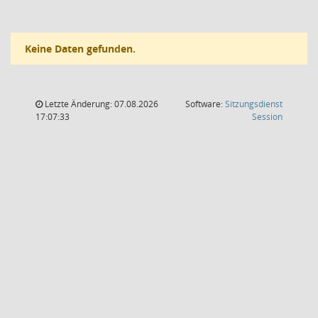
Keine Daten gefunden.
Letzte Änderung: 07.08.2026
Software:
Sitzungsdienst
(Wird in
17:07:33
Session