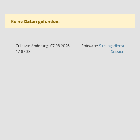
Keine Daten gefunden.
Letzte Änderung: 07.08.2026
Software:
Sitzungsdienst
(Wird in
17:07:33
Session