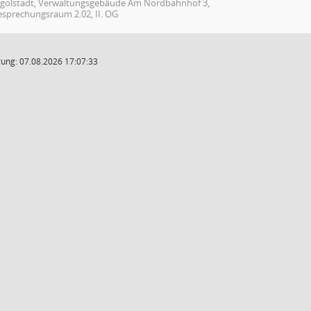
ngolstadt, Verwaltungsgebäude Am Nordbahnhof 3,
esprechungsraum 2.02, II. OG
ung: 07.08.2026 17:07:33