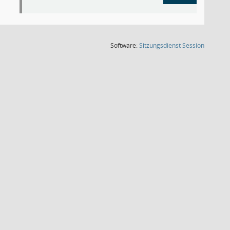
(Wird in
Software:
Sitzungsdienst
Session