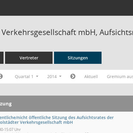
r Verkehrsgesellschaft mbH, Aufsichts
Vertreter
Sitzungen
Quartal 1
2014
Aktuell
Gremium au
tzung
entliche/nicht öffentliche Sitzung des Aufsichtsrates der
golstädter Verkehrsgesellschaft mbH
30-15:07 Uhr