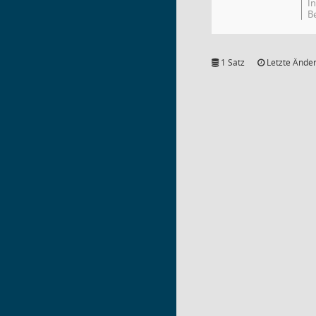
I
B
1 Satz
Letzte Änder