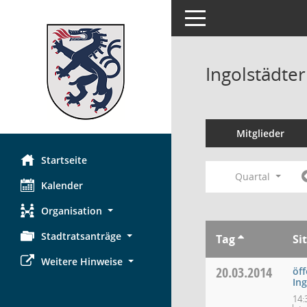
Toggle navigation
Ingolstädte
Mitglieder
Startseite
Quartal
Kalender
Organisation
Stadtratsanträge
Tag
Si
Weitere Hinweise
20.03.2014
öff
In
14: