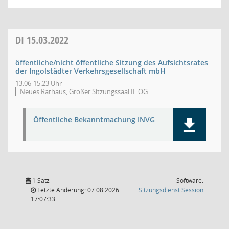
DI
15.03.2022
öffentliche/nicht öffentliche Sitzung des Aufsichtsrates
der Ingolstädter Verkehrsgesellschaft mbH
13:06-15:23 Uhr
Neues Rathaus, Großer Sitzungssaal II. OG
Öffentliche Bekanntmachung INVG
1 Satz
Software:
(Wird in
Letzte Änderung: 07.08.2026
Sitzungsdienst
Session
17:07:33