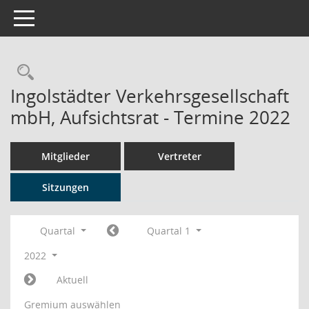
Toggle navigation
Rechercheauswahl
Ingolstädter Verkehrsgesellschaft
mbH, Aufsichtsrat - Termine 2022
Mitglieder
Vertreter
Sitzungen
Quartal
Quartal 1
2022
Aktuell
Gremium auswählen