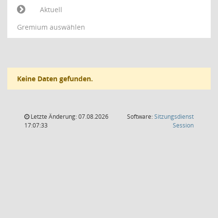
Aktuell
Gremium auswählen
Keine Daten gefunden.
Letzte Änderung: 07.08.2026
Software:
Sitzungsdienst
(Wird in
17:07:33
Session