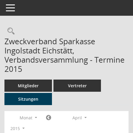
Toggle navigation
Rechercheauswahl
Zweckverband Sparkasse
Ingolstadt Eichstätt,
Verbandsversammlung - Termine
2015
Mitglieder
Vertreter
Sitzungen
Monat
April
2015