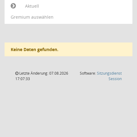
Aktuell
Gremium auswählen
Keine Daten gefunden.
Letzte Änderung: 07.08.2026
Software:
Sitzungsdienst
(Wird in
17:07:33
Session