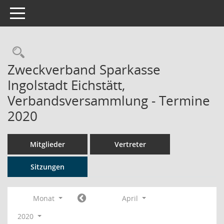
Toggle navigation
Rechercheauswahl
Zweckverband Sparkasse
Ingolstadt Eichstätt,
Verbandsversammlung - Termine
2020
Mitglieder
Vertreter
Sitzungen
Monat
April
2020