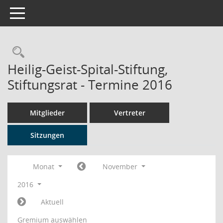
Toggle navigation
Rechercheauswahl
Heilig-Geist-Spital-Stiftung,
Stiftungsrat - Termine 2016
Mitglieder
Vertreter
Sitzungen
Monat
November
2016
Aktuell
Gremium auswählen