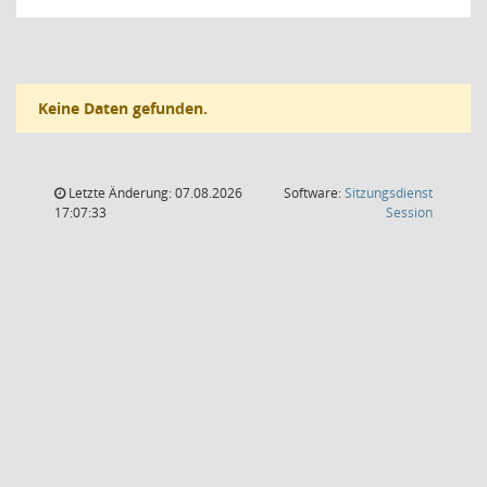
Keine Daten gefunden.
Letzte Änderung: 07.08.2026
Software:
Sitzungsdienst
(Wird in
17:07:33
Session