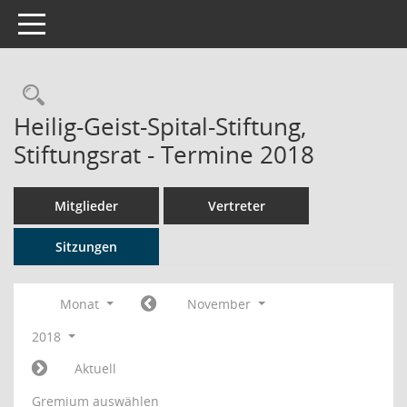
Toggle navigation
Rechercheauswahl
Heilig-Geist-Spital-Stiftung,
Stiftungsrat - Termine 2018
Mitglieder
Vertreter
Sitzungen
Monat
November
2018
Aktuell
Gremium auswählen