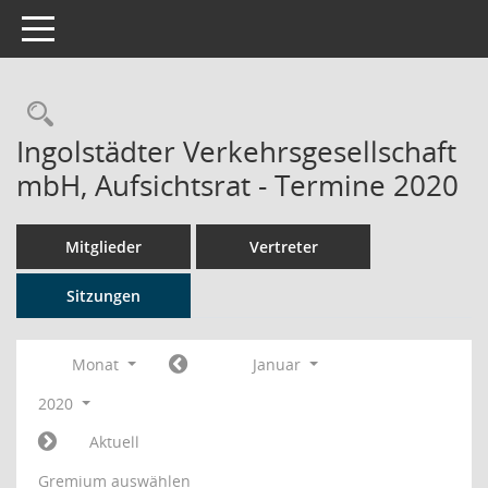
Toggle navigation
Rechercheauswahl
Ingolstädter Verkehrsgesellschaft
mbH, Aufsichtsrat - Termine 2020
Mitglieder
Vertreter
Sitzungen
Monat
Januar
2020
Aktuell
Gremium auswählen