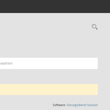
Rec
swählen
(Wird in
Software:
Sitzungsdienst
Session