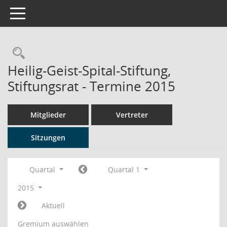
Toggle navigation
Rechercheauswahl
Heilig-Geist-Spital-Stiftung,
Stiftungsrat - Termine 2015
Mitglieder
Vertreter
Sitzungen
Quartal
Quartal 1
2015
Aktuell
Gremium auswählen