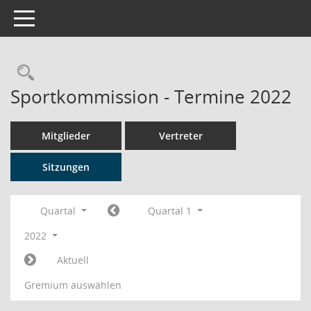
Toggle navigation
Rechercheauswahl
Sportkommission - Termine 2022
Mitglieder
Vertreter
Sitzungen
Quartal
Quartal 1
2022
Aktuell
Gremium auswählen