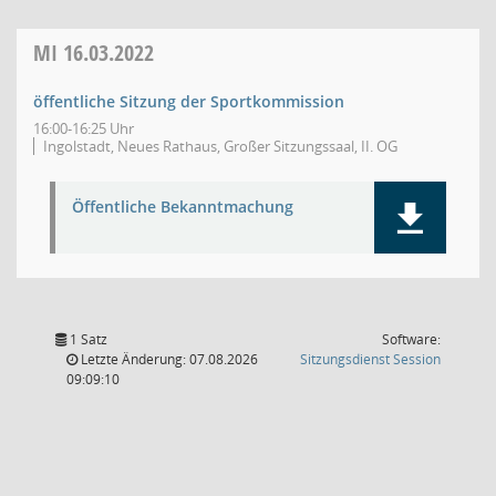
MI
16.03.2022
öffentliche Sitzung der Sportkommission
16:00-16:25 Uhr
Ingolstadt, Neues Rathaus, Großer Sitzungssaal, II. OG
Öffentliche Bekanntmachung
1 Satz
Software:
(Wird in
Letzte Änderung: 07.08.2026
Sitzungsdienst
Session
09:09:10