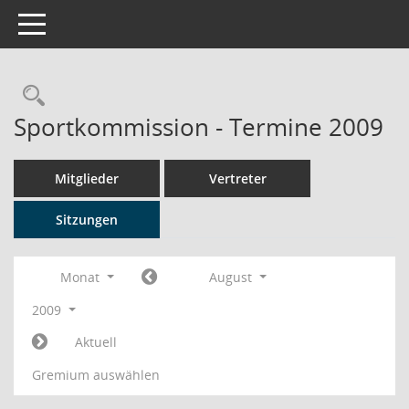
Toggle navigation
Rechercheauswahl
Sportkommission - Termine 2009
Mitglieder
Vertreter
Sitzungen
Monat
August
2009
Aktuell
Gremium auswählen