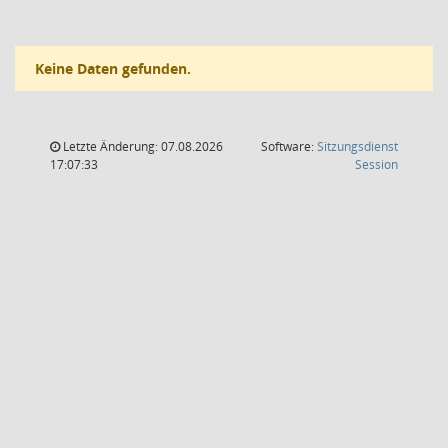
Keine Daten gefunden.
Letzte Änderung: 07.08.2026
Software:
Sitzungsdienst
(Wird in
17:07:33
Session