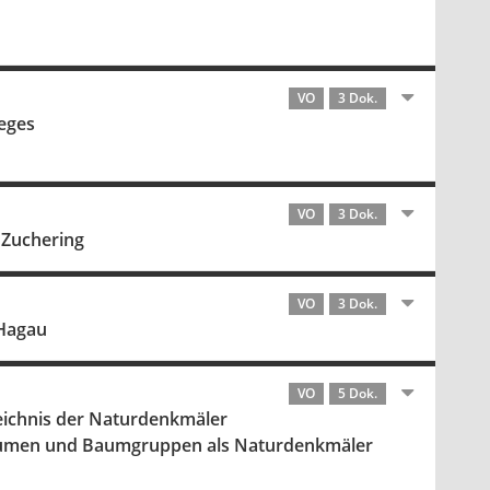
VO
3 Dok.
eges
VO
3 Dok.
 Zuchering
VO
3 Dok.
 Hagau
VO
5 Dok.
zeichnis der Naturdenkmäler
Bäumen und Baumgruppen als Naturdenkmäler