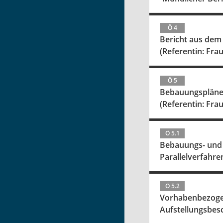
Ö 4
Bericht aus dem
(Referentin: Fra
Ö 5
Bebauungsplän
(Referentin: Fra
Ö 5.1
Bebauungs- und 
Parallelverfahre
Ö 5.2
Vorhabenbezoge
Aufstellungsbes