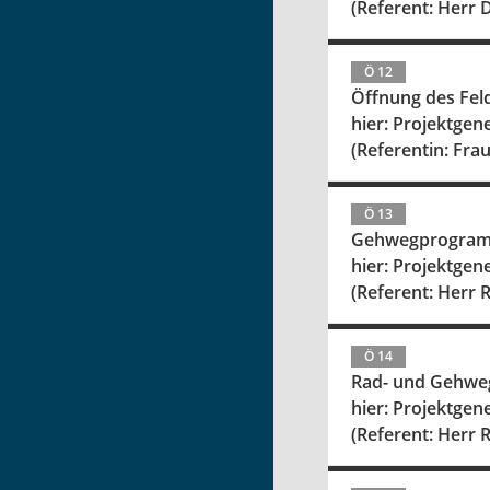
(Referent: Herr 
Ö 12
Öffnung des Fel
hier: Projektge
(Referentin: Fra
Ö 13
Gehwegprogram
hier: Projektge
(Referent: Herr R
Ö 14
Rad- und Gehweg
hier: Projektge
(Referent: Herr R