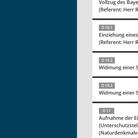
Vollzug des Bay
(Referent: Herr R
Ö 10.1
Einziehung eine
(Referent: Herr R
Ö 10.2
Widmung einer S
Ö 10.3
Widmung einer S
Ö 11
Aufnahme der Eic
(Unterschutzst
(Naturdenkmalv