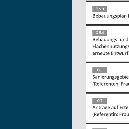
Ö 5.3
Bebauungsplan N
Ö 5.4
Bebauungs- und 
Flächennutzungs
erneute Entwur
Ö 6
Sanierungsgebiet
(Referenten: Fra
Ö 7
Anträge auf Ert
(Referentin: Fra