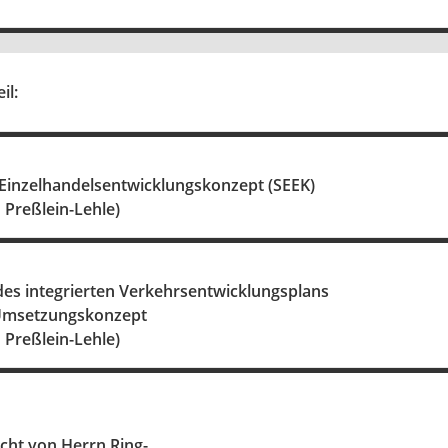
il:
 Einzelhandelsentwicklungskonzept (SEEK)
u Preßlein-Lehle)
des integrierten Verkehrsentwicklungsplans
Umsetzungskonzept
u Preßlein-Lehle)
cht von Herrn Ring-