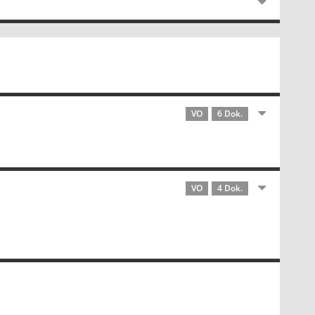
VO
6 Dok.
VO
4 Dok.