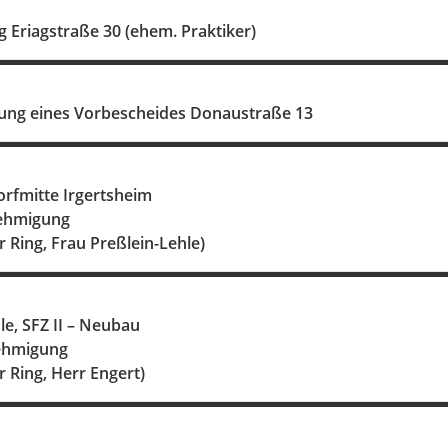
Eriagstraße 30 (ehem. Praktiker)
ilung eines Vorbescheides Donaustraße 13
rfmitte Irgertsheim
nehmigung
r Ring, Frau Preßlein-Lehle)
e, SFZ II – Neubau
nehmigung
r Ring, Herr Engert)