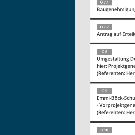
Ö 7.1
Baugenehmigung 
Ö 7.2
Antrag auf Erte
Ö 8
Umgestaltung Do
hier: Projektge
(Referenten: Her
Ö 9
Emmi-Böck-Schul
- Vorprojektge
(Referenten: Her
Ö 10