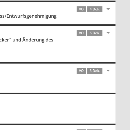
VO
4 Dok.
hluss/Entwurfsgenehmigung
VO
6 Dok.
cker" und Änderung des
VO
3 Dok.