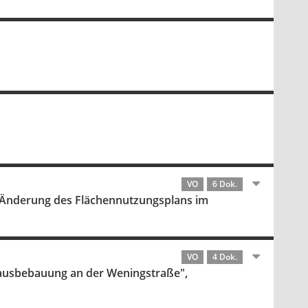
VO
6 Dok.
 Änderung des Flächennutzungsplans im
VO
4 Dok.
usbebauung an der Weningstraße",