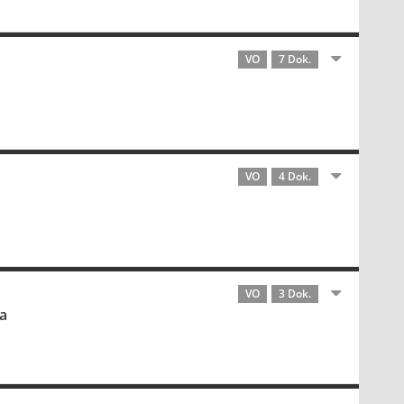
VO
7 Dok.
VO
4 Dok.
VO
3 Dok.
a