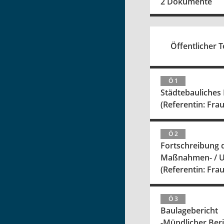
2 Dokumente
Öffentlicher Te
Ö 1
Städtebauliches
(Referentin: Fra
Ö 2
Fortschreibung 
Maßnahmen- / 
(Referentin: Fra
Ö 3
Baulagebericht
-Mündlicher Beri