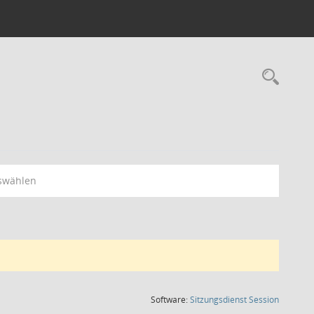
Rec
swählen
(Wird in
Software:
Sitzungsdienst
Session