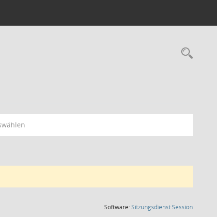
Rec
swählen
(Wird in
Software:
Sitzungsdienst
Session