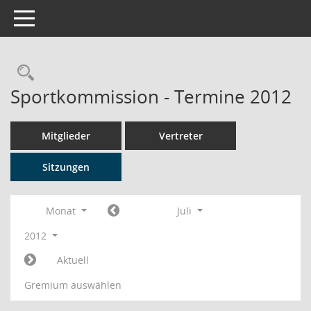
Toggle navigation
Rechercheauswahl
Sportkommission - Termine 2012
Mitglieder
Vertreter
Sitzungen
Monat
Juli
2012
Aktuell
Gremium auswählen