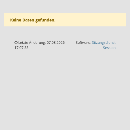
Keine Daten gefunden.
Letzte Änderung: 07.08.2026
Software:
Sitzungsdienst
(Wird in
17:07:33
Session