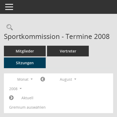
Toggle navigation
Rechercheauswahl
Sportkommission - Termine 2008
Mitglieder
Vertreter
Sitzungen
Monat
August
2008
Aktuell
Gremium auswählen