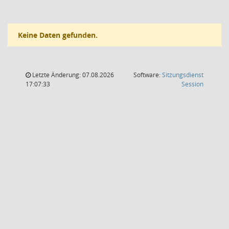
Keine Daten gefunden.
Letzte Änderung: 07.08.2026
Software:
Sitzungsdienst
(Wird in
17:07:33
Session