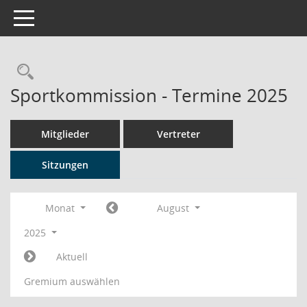
Toggle navigation
Rechercheauswahl
Sportkommission - Termine 2025
Mitglieder
Vertreter
Sitzungen
Monat
August
2025
Aktuell
Gremium auswählen