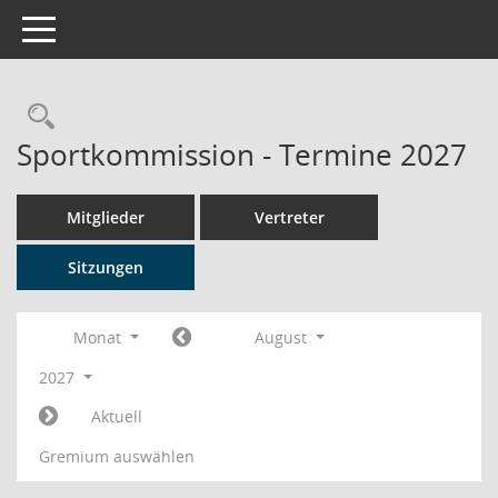
Toggle navigation
Rechercheauswahl
Sportkommission - Termine 2027
Mitglieder
Vertreter
Sitzungen
Monat
August
2027
Aktuell
Gremium auswählen