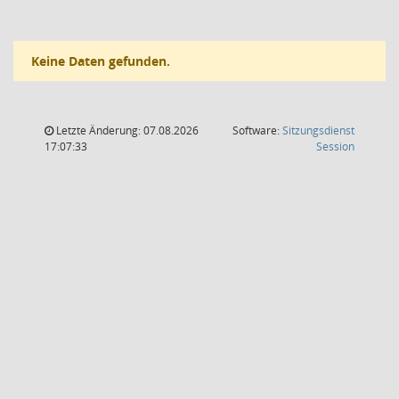
Keine Daten gefunden.
Letzte Änderung: 07.08.2026
Software:
Sitzungsdienst
(Wird in
17:07:33
Session