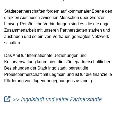
Geschichte & Brauchtum
Städtepartnerschaften fördern auf kommunaler Ebene den
Ingolstadt international
direkten Austausch zwischen Menschen über Grenzen
Fest der Kulturen
hinweg. Persönliche Verbindungen sind es, die die enge
Zusammenarbeit mit unseren Partnerstädten stärken und
Int. Simon-Mayr-Gesellschaft
ausbauen und so ein von Vertrauen geprägtes Netzwerk
Integration
schaffen.
Kammerphilharmonie Ingolstadt
Das Amt für Internationale Beziehungen und
Partnerstädte
Kulturverwaltung koordiniert die städtepartnerschaftlichen
Verbände & Kulturen
Beziehungen der Stadt Ingolstadt, betreut die
Kinder & Jugend
Projektpartnerschaft mit Legmoin und ist für die finanzielle
Förderung von Jugendbegegnungen zuständig.
Kunst & Kultur
Museen
>> Ingolstadt und seine Partnerstädte
Theater & Film
Veranstaltungen