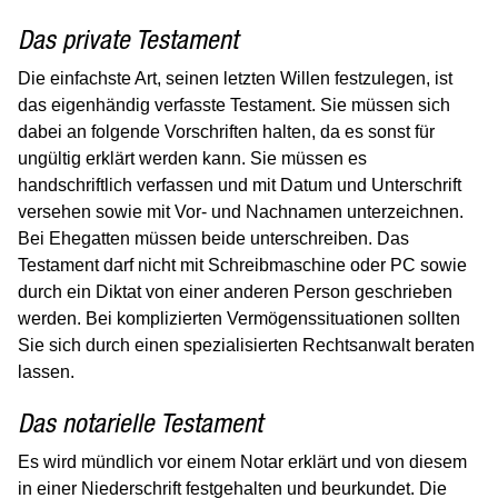
Gesundheit
Das private Testament
Kinder, Jugend & Familie
Die einfachste Art, seinen letzten Willen festzulegen, ist
das eigenhändig verfasste Testament. Sie müssen sich
Senioren
dabei an folgende Vorschriften halten, da es sonst für
Hinweise für Senioren
ungültig erklärt werden kann. Sie müssen es
Pflegestützpunkt Ingolstadt
handschriftlich verfassen und mit Datum und Unterschrift
versehen sowie mit Vor- und Nachnamen unterzeichnen.
Seniorenarbeit
Bei Ehegatten müssen beide unterschreiben. Das
Sozialleistungen
Testament darf nicht mit Schreibmaschine oder PC sowie
Vorsorge & Betreuung
durch ein Diktat von einer anderen Person geschrieben
werden. Bei komplizierten Vermögenssituationen sollten
Wohnen im Alter
Sie sich durch einen spezialisierten Rechtsanwalt beraten
Soziales & Wohnen
lassen.
Sport & Freizeit
Das notarielle Testament
Umwelt, Natur & Klima
Es wird mündlich vor einem Notar erklärt und von diesem
Kultur
in einer Niederschrift festgehalten und beurkundet. Die