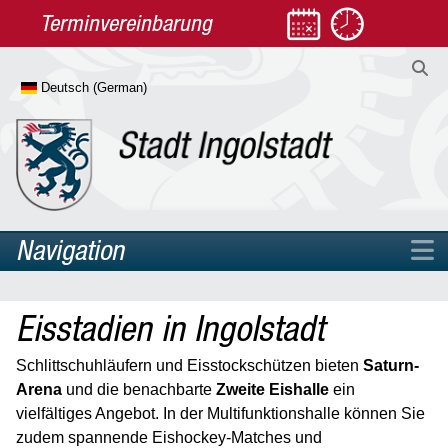
Terminvereinbarung
Navigation
Home
Eisstadien in Ingolstadt
Rathaus
Leben
Schlittschuhläufern und Eisstockschützen bieten
Saturn-
Arena
und die benachbarte
Zweite Eishalle
ein
Arbeit & Jobcenter
vielfältiges Angebot. In der Multifunktionshalle können Sie
Diversität
zudem spannende Eishockey-Matches und