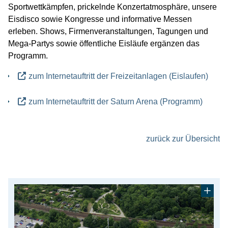
Sportwettkämpfen, prickelnde Konzertatmosphäre, unsere
Gesundheit
Eisdisco sowie Kongresse und informative Messen
Kinder, Jugend & Familie
erleben. Shows, Firmenveranstaltungen, Tagungen und
Mega-Partys sowie öffentliche Eisläufe ergänzen das
Senioren
Programm.
Soziales & Wohnen
zum Internetauftritt der Freizeitanlagen (Eislaufen)
Sport & Freizeit
zum Internetauftritt der Saturn Arena (Programm)
Aktuelles aus Sport & Freizeit
Freizeitangebote
zurück zur Übersicht
Sport in Ingolstadt
Sportportal
Sportservice
Veranstaltungen
Umwelt, Natur & Klima
Kultur