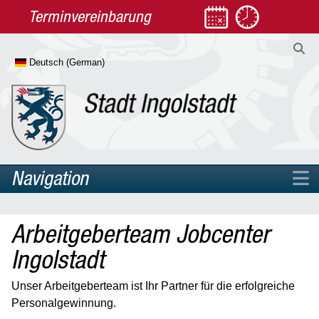
Terminvereinbarung
Navigation
Home
Arbeitgeberteam Jobcenter
Rathaus
Ingolstadt
Leben
Arbeit & Jobcenter
Unser Arbeitgeberteam ist Ihr Partner für die erfolgreiche
Infos & Fragen zum Grundsicherungsgeld
Personalgewinnung.