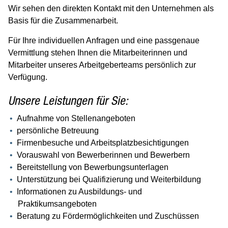
Arbeitgeberteam
Wir sehen den direkten Kontakt mit den Unternehmen als
Bildung & Teilhabe
Basis für die Zusammenarbeit.
Förderung & Chancengleichheit
Für Ihre individuellen Anfragen und eine passgenaue
Kontakt / Online-Termin
Vermittlung stehen Ihnen die Mitarbeiterinnen und
Mitarbeiter unseres Arbeitgeberteams persönlich zur
IngolstadtPass
Verfügung.
Online-Services im Jobcenter
Unsere Leistungen für Sie:
Diversität
Aufnahme von Stellenangeboten
Gesundheit
persönliche Betreuung
Kinder, Jugend & Familie
Firmenbesuche und Arbeitsplatzbesichtigungen
Vorauswahl von Bewerberinnen und Bewerbern
Senioren
Bereitstellung von Bewerbungsunterlagen
Unterstützung bei Qualifizierung und Weiterbildung
Soziales & Wohnen
Informationen zu Ausbildungs- und
Sport & Freizeit
Praktikumsangeboten
Beratung zu Fördermöglichkeiten und Zuschüssen
Umwelt, Natur & Klima