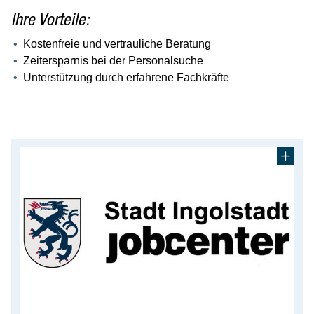
Kultur
Ihre Vorteile:
Service
Kostenfreie und vertrauliche Beratung
Zeitersparnis bei der Personalsuche
Karriere
Unterstützung durch erfahrene Fachkräfte
Wirtschaft
Gäste