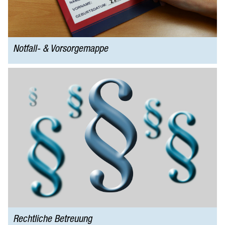
Service
Karriere
Wirtschaft
Notfall- & Vorsorgemappe
Gäste
Rechtliche Betreuung