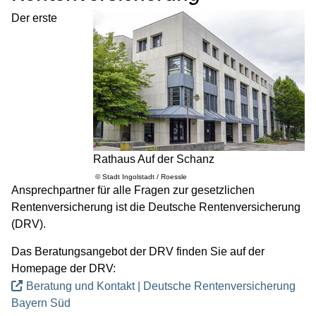
Gesundheit
Der erste
Kinder, Jugend & Familie
Senioren
Soziales & Wohnen
Asyl- und Flüchtlingsangelegenheiten
Ingolstädter Sozialkompass
Rathaus Auf der Schanz
Sozialhilfe & Grundsicherung
© Stadt Ingolstadt / Roessle
Online-Services im Amt für Soziales
Ansprechpartner für alle Fragen zur gesetzlichen
Rentenversicherung ist die Deutsche Rentenversicherung
Stadtteiltreffs
(DRV).
Versicherungsamt
Das Beratungsangebot der DRV finden Sie auf der
Vorsorge & Betreuung
Homepage der DRV:
Wohnen
Beratung und Kontakt | Deutsche Rentenversicherung
Sport & Freizeit
Bayern Süd