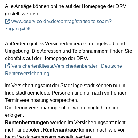
Umwelt, Natur & Klima
Alle Anträge können online auf der Homepage der DRV
gestellt werden
Kultur
www.eservice-drv.de/eantrag/startseite.seam?
Service
zugang=OK
Karriere
Außerdem gibt es Versichertenberater in Ingolstadt und
Wirtschaft
Umgebung. Die Adressen und Telefonnummern finden Sie
Gäste
ebenfalls auf der Homepage der DRV.
Versichertenälteste/Versichertenberater | Deutsche
Rentenversicherung
Im Versicherungsamt der Stadt Ingolstadt können nur in
Ingolstadt gemeldete Personen und nur nach vorheriger
Terminvereinbarung vorsprechen.
Die Terminvereinbarung sollte, wenn möglich, online
erfolgen.
Rentenberatungen
werden im Versicherungsamt nicht
mehr angeboten.
Rentenanträge
können nach wie vor
beim Versicherungsamt gestellt werden.