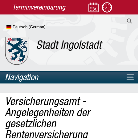
Terminvereinbarung
Navigation
Home
Versicherungsamt -
Rathaus
Angelegenheiten der
Leben
gesetzlichen
Arbeit & Jobcenter
Rentenversicherung
Diversität