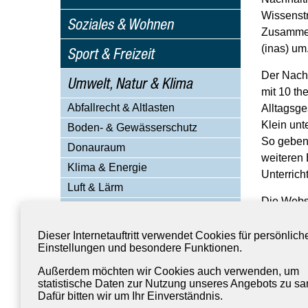
Wissenstr
Soziales & Wohnen
Zusammena
(inas) um
Sport & Freizeit
Der Nachh
Umwelt, Natur & Klima
mit 10 th
Abfallrecht & Altlasten
Alltagsge
Klein unt
Boden- & Gewässerschutz
So geben 
Donauraum
weiteren 
Klima & Energie
Unterricht
Luft & Lärm
Die Websi
Naturschutz & Biodiversität
Bildung f
Öffentliches Grün
Rundgang 
Dieser Internetauftritt verwendet Cookies für persönlich
Umweltbildung
Einstellungen und besondere Funktionen.
nachha
Umweltstation Ingolstadt
Außerdem möchten wir Cookies auch verwenden, um
Mensch.Natur.Stadt
statistische Daten zur Nutzung unseres Angebots zu s
Dafür bitten wir um Ihr Einverständnis.
Biotoperlebnispfad