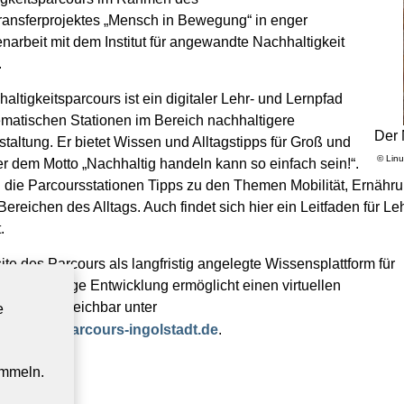
ansferprojektes „Mensch in Bewegung“ in enger
rbeit mit dem Institut für angewandte Nachhaltigkeit
.
altigkeitsparcours ist ein digitaler Lehr- und Lernpfad
ematischen Stationen im Bereich nachhaltigere
Der 
staltung. Er bietet Wissen und Alltagstipps für Groß und
© Linu
er dem Motto „Nachhaltig handeln kann so einfach sein!“.
die Parcoursstationen Tipps zu den Themen Mobilität, Ernähr
Bereichen des Alltags. Auch findet sich hier ein Leitfaden für L
.
te des Parcours als langfristig angelegte Wissensplattform für
ür nachhaltige Entwicklung ermöglicht einen virtuellen
und ist erreichbar unter
e
ltigkeitsparcours-ingolstadt.de
.
ammeln.