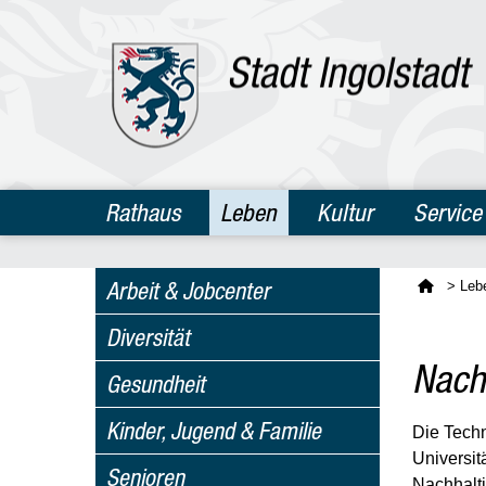
Rathaus
Leben
Kultur
Service
Arbeit & Jobcenter
>
Leb
Diversität
Nachh
Gesundheit
Kinder, Jugend & Familie
Die Techn
Universitä
Senioren
Nachhalt