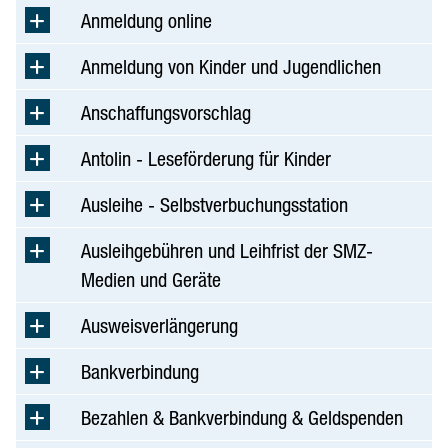
Bürgerhaus
Anmeldung online
Hochschulen & Forschung
Anmeldung von Kinder und Jugendlichen
Schule & Schulverwaltung
Sing- und Musikschule
Anschaffungsvorschlag
Stadtbücherei
Antolin - Leseförderung für Kinder
Stadtgeschichtsforschung
Volkshochschule
Ausleihe - Selbstverbuchungsstation
Wissenschaftl. Bibliothek
Ausleihgebühren und Leihfrist der SMZ-
Geschichte & Brauchtum
Medien und Geräte
Ingolstadt international
Ausweisverlängerung
Kinder & Jugend
Bankverbindung
Kunst & Kultur
Bezahlen & Bankverbindung & Geldspenden
Museen