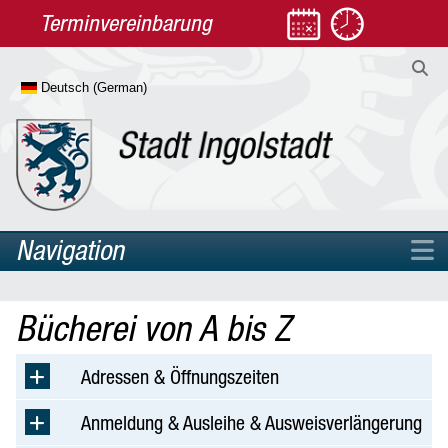
Terminvereinbarung
Navigation
Home
Bücherei von A bis Z
Rathaus
Leben
Adressen & Öffnungszeiten
Kultur
Anmeldung & Ausleihe & Ausweisverlängerung
Bildung & Wissenschaft