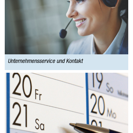
Karriere
Wirtschaft
Team & Service
Unternehmensservice und Kontakt
Wirtschaftskalender
Urban Air Mobility
Unternehmensservice und Kontakt
ingolstadt.business
Open Data
Wissenschaft
Kultur- und Kreativwirtschaft
Gäste