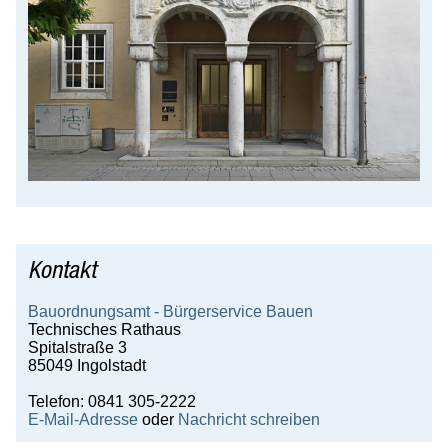
Geoportal der Stadt Ingolstadt
Ver-, Entsorgung, Energie
Weitere Themen
Karriere
Wirtschaft
Gäste
Kontakt
Bauordnungsamt - Bürgerservice Bauen
Technisches Rathaus
Spitalstraße 3
85049 Ingolstadt
Telefon: 0841 305-2222
E-Mail-Adresse
oder
Nachricht schreiben