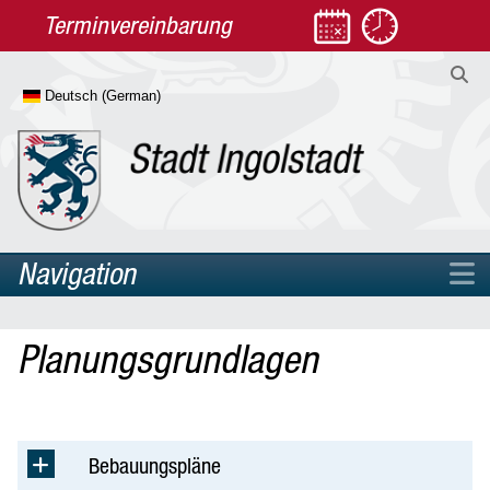
Terminvereinbarung
Navigation
Home
Planungsgrundlagen
Rathaus
Leben
Kultur
Service
Bebauungspläne