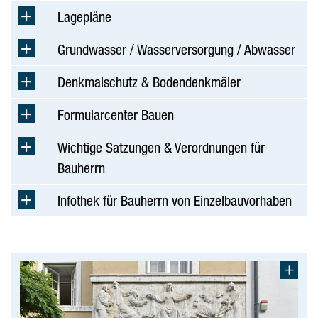
Bürgerservice
Lagepläne
Bürgerservice-Portal
Grundwasser / Wasserversorgung / Abwasser
Formulare & Adressen
Denkmalschutz & Bodendenkmäler
Lebenslagen
Formularcenter Bauen
Heiraten in Ingolstadt
Neubürger
Wichtige Satzungen & Verordnungen für
Notfall & Lebenskrise
Bauherrn
Pflegestützpunkt Ingolstadt
Infothek für Bauherrn von Einzelbauvorhaben
Schwangerschaft & Geburt
Sie wollen bauen
Staatsangehörigkeit
Tod & Sterbefall
Leitfaden für Veranstalter