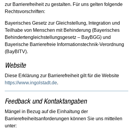
zur Barrierefreiheit zu gestalten. Für uns gelten folgende
Antidiskriminierungsstelle
Rechtsvorschriften:
Gleichstellung
Bayerisches Gesetz zur Gleichstellung, Integration und
Integration
Teilhabe von Menschen mit Behinderung (Bayerisches
Inklusion
Behindertengleichstellungsgesetz – BayBGG) und
Mehrgenerationenhaus
Bayerische Barrierefreie Informationstechnik-Verordnung
(BayBITV).
Gesundheit
Website
Kinder, Jugend & Familie
Diese Erklärung zur Barrierefreiheit gilt für die Website
Senioren
https://www.ingolstadt.de
.
Soziales & Wohnen
Sport & Freizeit
Feedback und Kontaktangaben
Umwelt, Natur & Klima
Mängel in Bezug auf die Einhaltung der
Barrierefreiheitsanforderungen können Sie uns mitteilen
Kultur
unter:
Service