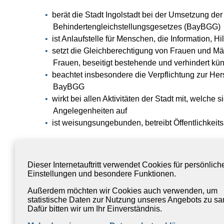
berät die Stadt Ingolstadt bei der Umsetzung de
Behindertengleichstellungsgesetzes (BayBGG)
ist Anlaufstelle für Menschen, die Information, H
setzt die Gleichberechtigung von Frauen und Mä
Frauen, beseitigt bestehende und verhindert kün
beachtet insbesondere die Verpflichtung zur Her
BayBGG
wirkt bei allen Aktivitäten der Stadt mit, welch
Angelegenheiten auf
ist weisungsungebunden, betreibt Öffentlichkeits
Aufgaben und Rechtsgrundlagen der Ink
Dieser Internetauftritt verwendet Cookies für persönlich
Einstellungen und besondere Funktionen.
Ansprechpartner/-innen für Menschen m
Außerdem möchten wir Cookies auch verwenden, um
Aktionsplan Inklusion
statistische Daten zur Nutzung unseres Angebots zu s
Dafür bitten wir um Ihr Einverständnis.