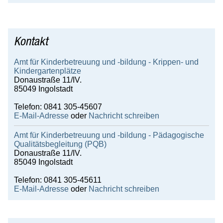
Umwelt, Natur & Klima
Kultur
Kontakt
Service
Karriere
Amt für Kinderbetreuung und -bildung - Krippen- und
Kindergartenplätze
Wirtschaft
Donaustraße 11/IV.
85049 Ingolstadt
Gäste
Telefon: 0841 305-45607
E-Mail-Adresse
oder
Nachricht schreiben
Amt für Kinderbetreuung und -bildung - Pädagogische
Qualitätsbegleitung (PQB)
Donaustraße 11/IV.
85049 Ingolstadt
Telefon: 0841 305-45611
E-Mail-Adresse
oder
Nachricht schreiben