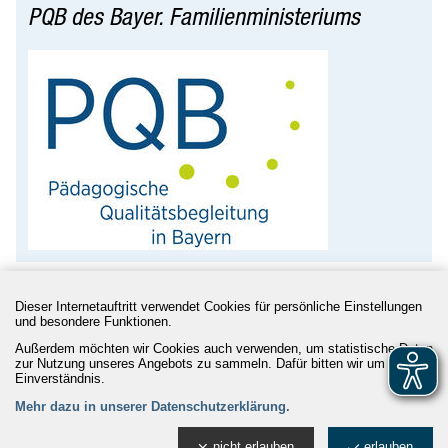
PQB des Bayer. Familienministeriums
Dieser Internetauftritt verwendet Cookies für persönliche Einstellungen
und besondere Funktionen.
Rathaus 24/7
|
Kontakt
|
Impressum
|
Datenschutz
|
Barrierefreiheit
|
Leichte Sprache
Außerdem möchten wir Cookies auch verwenden, um statistische Daten
zur Nutzung unseres Angebots zu sammeln. Dafür bitten wir um Ihr
Einverständnis.
Mehr dazu in unserer Datenschutzerklärung.
Stadt Ingolstadt
85047 Ingolstadt
nicht erlauben
erlauben