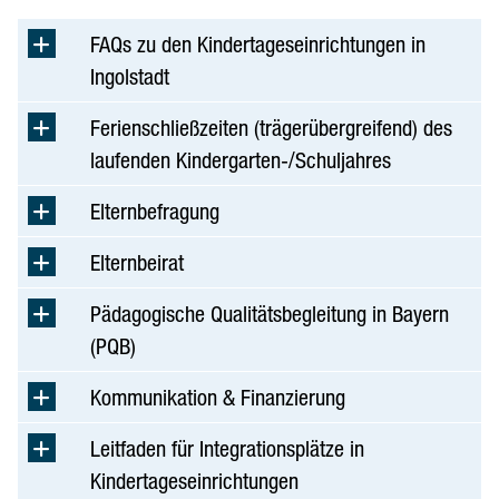
Gesundheit
FAQs zu den Kindertageseinrichtungen in
Kinder, Jugend & Familie
Ingolstadt
Amt für Jugend und Familie
Ferienschließzeiten (trägerübergreifend) des
Einrichtungen & Adressen
laufenden Kindergarten-/Schuljahres
Familienstützpunkte
Elternbefragung
Kinderbetreuung
Jugendparlament
Elternbeirat
Schulen
Pädagogische Qualitätsbegleitung in Bayern
Telefon- & Onlineberatung
(PQB)
Hilfekompass für Kinder und Jugendliche
Senioren
Kommunikation & Finanzierung
Soziales & Wohnen
Leitfaden für Integrationsplätze in
Sport & Freizeit
Kindertageseinrichtungen