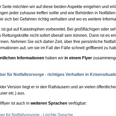
r Seite möchten wir auf diese beiden Aspekte eingehen und erlä
gen jeder zuhause treffen sollte und wie Behörden in Notfäll
Sie sich bei Gefahren richtig verhalten und wo es weitere Informat
t ist gut auf Katastrophen vorbereitet. Bei großflächigen oder
s Rettungskräfte nicht sofort überall sein können. Dann ist es en
nnen. Nehmen Sie sich daher Zeit, über Ihre persönliche Not
rmationen auf, um sie im Fall der Fälle schnell griffbereit zu ha
ntlichen Informationen
haben wir
in einem Flyer
zusammengef
er für Notfallvorsorge - richtiges Verhalten in Krisensitua
ter Version liegt er in den Rathäusern und an vielen öffentlichen 
ser etc.) aus.
lflyer ist auch in
weiteren Sprachen
verfügbar:
er für Notfallvorsorge - Leichte Sprache