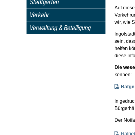
Stadtgarten
Auf diese
Verkehr
Vorkehrun
wir, wie 
Verwaltung & Beteiligung
Ingolstad
sein, das
helfen kö
diese Info
Die wese
können:
Ratgeb
In gedruck
Bürgerhäu
Der Notfal
Ratgeb